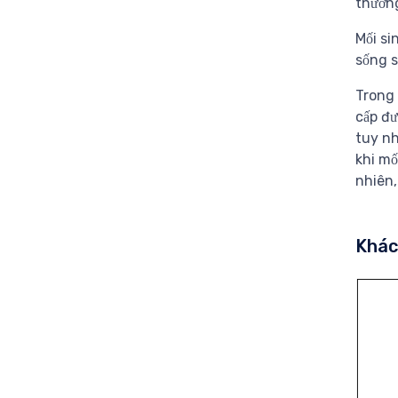
thường
Mối si
sống s
Trong 
cấp đư
tuy nh
khi mố
nhiên,
Khác 