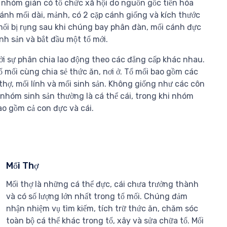
 nhóm gián có tổ chức xã hội do nguồn gốc tiến hóa
 Cánh mối dài, mảnh, có 2 cặp cánh giống và kích thước
ối bị rụng sau khi chúng bay phân đàn, mối cánh đực
inh sản và bắt đầu một tổ mới.
ởi sự phân chia lao động theo các đẳng cấp khác nhau.
ổ mối cùng chia sẻ thức ăn, nơi ở. Tổ mối bao gồm các
thợ, mối lính và mối sinh sản. Không giống như các côn
 nhóm sinh sản thường là cá thể cái, trong khi nhóm
ao gồm cả con đực và cái.
Mối Thợ
Mối thợ là những cá thể đực, cái chưa trưởng thành
và có số lượng lớn nhất trong tổ mối. Chúng đảm
nhận nhiệm vụ tìm kiếm, tích trữ thức ăn, chăm sóc
toàn bộ cá thể khác trong tổ, xây và sửa chữa tổ. Mối