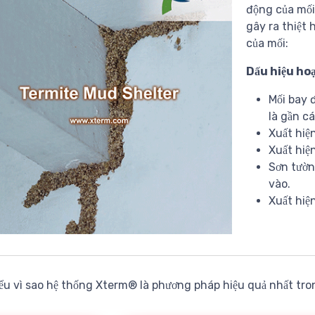
động của mối
gây ra thiệt 
của mối:
Dấu hiệu ho
Mối bay 
là gần c
Xuất hiệ
Xuất hiệ
Sơn tườn
vào.
Xuất hiệ
ểu vì sao hệ thống Xterm® là phương pháp hiệu quả nhất tron