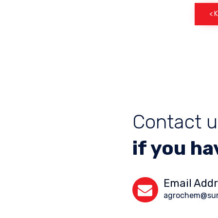
< 
Contact u
if you h
Email Add
agrochem@su