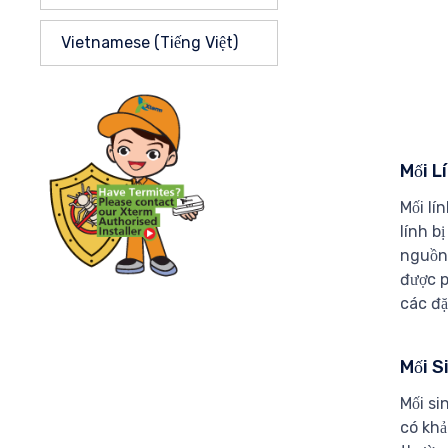
Vietnamese (Tiếng Việt)
Mối L
Mối lí
lính b
nguồn 
được p
các đặ
Mối S
Mối si
có khả