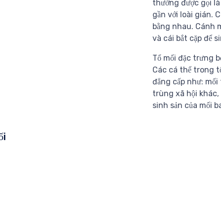
thường được gọi là
gần với loài gián.
bằng nhau. Cánh m
và cái bắt cặp để s
Tổ mối đặc trưng b
Các cá thể trong t
đẳng cấp như: mối 
trùng xã hội khác,
sinh sản của mối b
ối