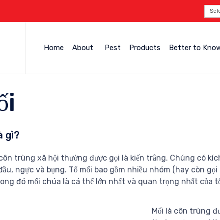
Sel
Home
About
Pest
Products
Better to Kno
ối
à gì?
 côn trùng xã hội thường được gọi là kiến ​​trắng. Chúng có kí
đầu, ngực và bụng. Tổ mối bao gồm nhiều nhóm (hay còn gọi
trong đó mối chúa là cá thể lớn nhất và quan trọng nhất của t
Mối là côn trùng đ