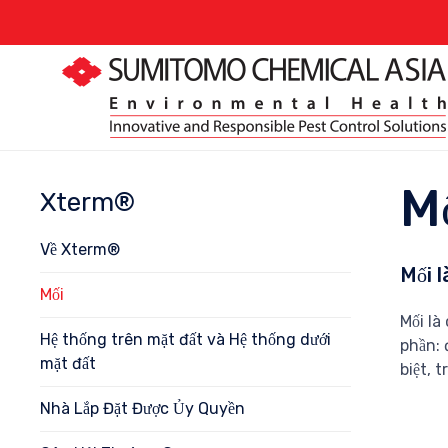
M
Xterm®
Về Xterm®
Mối l
Mối
Mối là
Hệ thống trên mặt đất và Hệ thống dưới
phần: 
mặt đất
biệt, 
Nhà Lắp Đặt Được Ủy Quyền