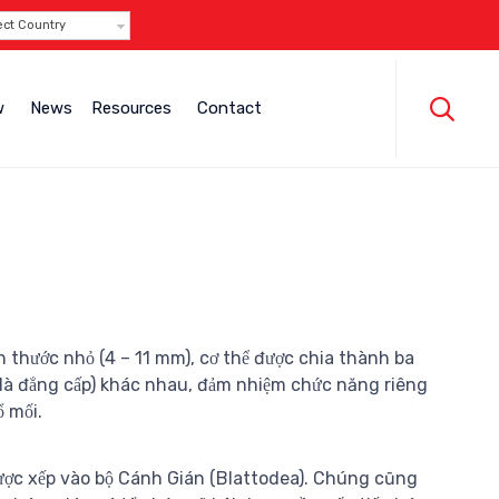
ect Country
Skip
to

w
News
Resources
Contact
content
ch thước nhỏ (4 – 11 mm), cơ thể được chia thành ba
 là đẳng cấp) khác nhau, đảm nhiệm chức năng riêng
ổ mối.
ược xếp vào bộ Cánh Gián (
Blattodea
). Chúng cũng