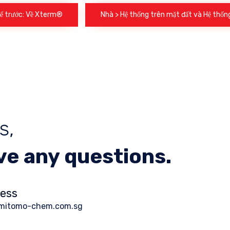
Kế trước: Về Xterm®
Nhà > Hệ thống trên mặt đất và Hệ thốn
s,
ave any questions.
ress
mitomo-chem.com.sg