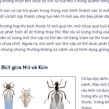
 không nhận biết được sự tồn tại của mối ở xung quanh công
nh sản có vai trò quan trọng trong việc hình thành các tổ mớ
ót và bắt cặp thành công tạo nên tổ mới sau khi bay phân đà
trường hợp khi kích thước tổ mối quá lớn, mối chúa quá tuổi k
ợc phát triển để đẻ trứng thay thế. Mặc dù số lượng trứng củ
iên số lượng mối thứ cấp có thể lên tới hàng trăm cá thể tron
i chúa chết. Ngoài ra, mối sinh sản thứ cấp có thể được phát t
 chúng chúng thường không có cánh và có hình dạng giống m
Biệt giữa Mối và Kiến
Có ba đặc điểm 
cánh. Râu mối 
râu kiến có dạn
trong khi cơ th
thước, trong kh
trong.