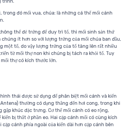
 trình.
i, trong đó mối vua, chúa: là những cá thể mối cánh
n.
hông thể đẻ trứng để duy trì tổ, thì mối sinh sản thứ
a chúng ít hơn so với lượng trứng của mối chúa ban đầu,
g một tổ, do vậy lượng trứng của tổ tăng lên rất nhiều
riển từ mối thợ non khi chúng bị tách ra khỏi tổ. Tuy
ối thợ có kích thước lớn.
hình thái được sử dụng để phân biệt mối cánh và kiến ​​
(Antena) thường có dạng thẳng đến hơi cong, trong khi
g ​​gập khúc đặc trưng. Cơ thể mối cánh có eo rộng,
ể kiến bị thắt ở phần eo. Hai cặp cánh mối có cùng kích
i cặp cánh phía ngoài của kiến ​​dài hơn cặp cánh bên