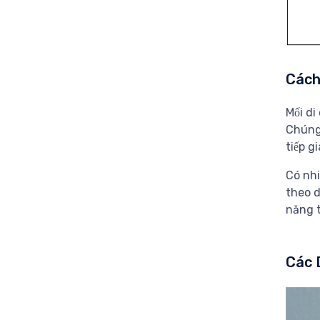
Cách
Mối di
Chúng 
tiếp g
Có nhi
theo d
năng t
Các 